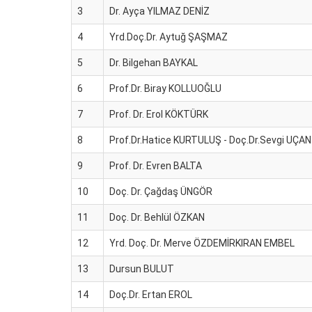
3
Dr. Ayça YILMAZ DENİZ
4
Yrd.Doç.Dr. Aytuğ ŞAŞMAZ
5
Dr. Bilgehan BAYKAL
6
Prof.Dr. Biray KOLLUOĞLU
7
Prof. Dr. Erol KÖKTÜRK
8
Prof.Dr.Hatice KURTULUŞ - Doç.Dr.Sevgi UÇ
9
Prof. Dr. Evren BALTA
10
Doç. Dr. Çağdaş ÜNGÖR
11
Doç. Dr. Behlül ÖZKAN
12
Yrd. Doç. Dr. Merve ÖZDEMİRKIRAN EMBEL
13
Dursun BULUT
14
Doç.Dr. Ertan EROL