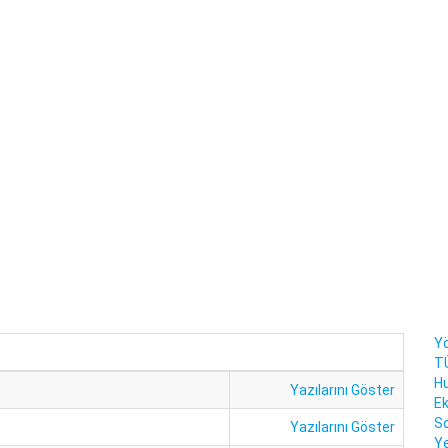
Yö
T
Hu
Yazılarını Göster
Ek
So
Yazılarını Göster
Ye