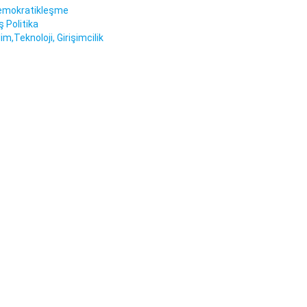
emokratikleşme
ş Politika
lim,Teknoloji, Girişimcilik