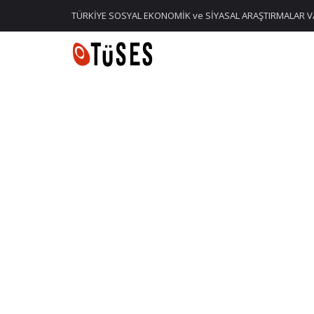
TÜRKİYE SOSYAL EKONOMİK ve SİYASAL ARAŞTIRMALAR V