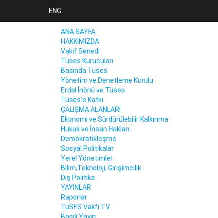
ENG
ANA SAYFA
HAKKIMIZDA
Vakıf Senedi
Tüses Kurucuları
Basında Tüses
Yönetim ve Denetleme Kurulu
Erdal İnönü ve Tüses
Tüses'e Katkı
ÇALIŞMA ALANLARI
Ekonomi ve Sürdürülebilir Kalkınma
Hukuk ve İnsan Hakları
Demokratikleşme
Sosyal Politikalar
Yerel Yönetimler
Bilim,Teknoloji, Girişimcilik
Dış Politika
YAYINLAR
Raporlar
TüSES Vakfı TV
Basılı Yayın