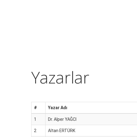
Yazarlar
#
Yazar Adı
1
Dr. Alper YAĞCI
2
Altan ERTÜRK