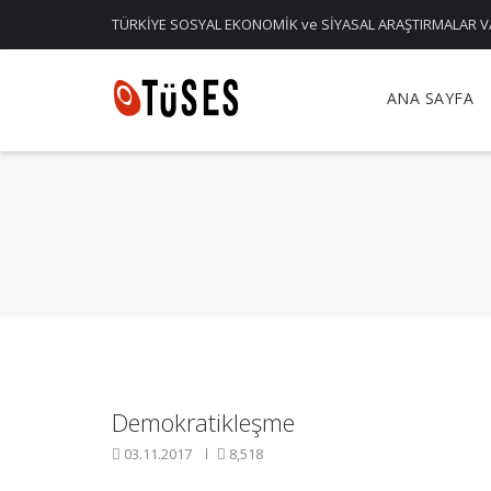
TÜRKİYE SOSYAL EKONOMİK ve SİYASAL ARAŞTIRMALAR V
ANA SAYFA
Demokratikleşme
03.11.2017
8,518