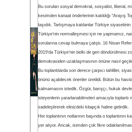
Bu soruları sosyal demokrat, sosyalist, liberal, m
kesimden kanaat önderlerinin katıldığı “Arayış To
taşıdık. Tartışmaya katılanlar Türkiye siyasetini
Türkiye’nin normalleşmesi için ne yapmamız, na
sorularına cevap bulmaya çalıştı. 16 Nisan Re
2019’da Türkiye’nin belki de geri döndürülmesi zor
demokrasiden uzaklaşmasının önüne nasıl geçileb
Bu toplantılarda son derece çarpıcı tahliller, siyas
önünü açabilecek öneriler üretildi. Bütün bu hası
kalmamasını istedik. Özgür, barışçı, hukuk devlet
isteyenlerin yararlanabilmeleri amacıyla toplantı 
sadeleştirerek elinizdeki kitapçık haline getirdik.
Her toplantının notlarının başında o toplantının kat
yer alıyor. Ancak, isimden çok fikre odaklanılması