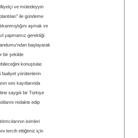
illiyetçi ve mütedeyyin
plantıları” ile gündeme
n tıkanmışlığını aşmak ve
sıl yapmamız gerektiği
ferandumu’ndan başlayarak
 bir şekilde
ileceğini konuştular.
i faaliyet yürütenlerin
lanın ses kayıtlarında
ine saygılı bir Türkiye
notlarını redakte edip
ılımcılarının isimleri
nı tercih ettiğimiz için