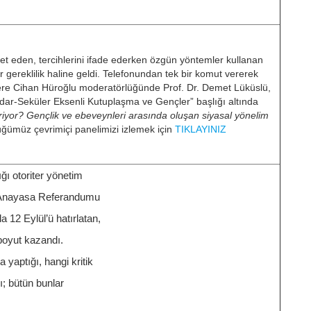
t eden, tercihlerini ifade ederken özgün yöntemler kullanan
gereklilik haline geldi. Telefonundan tek bir komut vererek
re Cihan Hüroğlu moderatörlüğünde Prof. Dr. Demet Lüküslü,
ndar-Seküler Eksenli Kutuplaşma ve Gençler” başlığı altında
eriyor? Gençlik ve ebeveynleri arasında oluşan siyasal yönelim
ğümüz çevrimiçi panelimizi izlemek için
TIKLAYINIZ
ığı otoriter yönetim
n Anayasa Referandumu
 12 Eylül’ü hatırlatan,
boyut kazandı.
a yaptığı, hangi kritik
; bütün bunlar