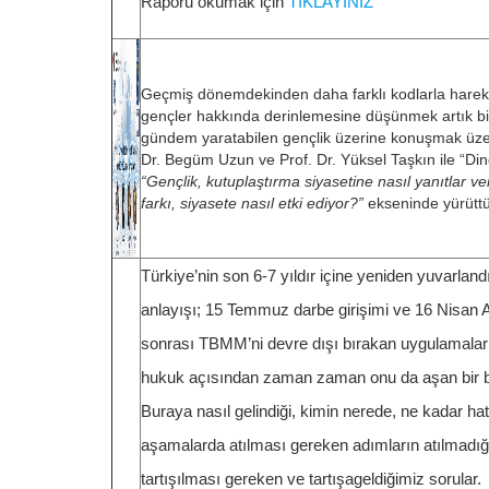
Raporu okumak için
TIKLAYINIZ
Geçmiş dönemdekinden daha farklı kodlarla hareke
gençler hakkında derinlemesine düşünmek artık bir 
gündem yaratabilen gençlik üzerine konuşmak üze
Dr. Begüm Uzun ve Prof. Dr. Yüksel Taşkın ile “Di
“Gençlik, kutuplaştırma siyasetine nasıl yanıtlar v
farkı, siyasete nasıl etki ediyor?”
ekseninde yürüttü
Türkiye’nin son 6-7 yıldır içine yeniden yuvarland
anlayışı; 15 Temmuz darbe girişimi ve 16 Nisa
sonrası TBMM’ni devre dışı bırakan uygulamalarla
hukuk açısından zaman zaman onu da aşan bir 
Buraya nasıl gelindiği, kimin nerede, ne kadar hat
aşamalarda atılması gereken adımların atılmadığı
tartışılması gereken ve tartışageldiğimiz sorular.