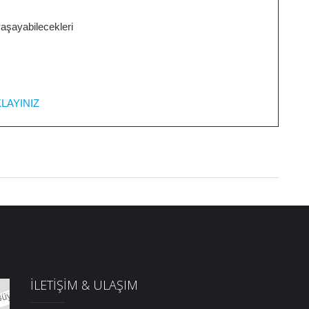
yaşayabilecekleri
KLAYINIZ
İLETİŞİM & ULAŞIM