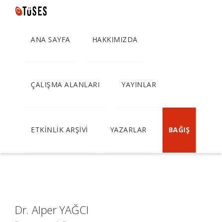
ANA SAYFA
HAKKIMIZDA
Türkiye İçin Sosyal
Demokrat Parti
ÇALIŞMA ALANLARI
YAYINLAR
Stratejisi
ETKİNLİK ARŞİVİ
YAZARLAR
BAĞIŞ
Dr. Alper YAĞCI