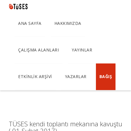
ANA SAYFA
HAKKIMIZDA
TÜSES kendi toplantı
mekanına kavuştu ( 01
ÇALIŞMA ALANLARI
YAYINLAR
Şubat 2017)
ETKİNLİK ARŞİVİ
YAZARLAR
BAĞIŞ
TÜSES kendi toplantı mekanına kavuştu
( 01 Şubat 2017)