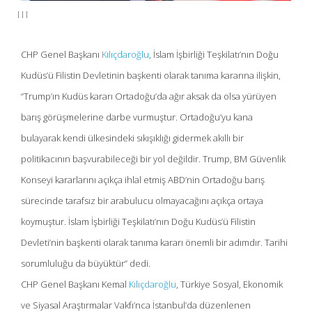
CHP Genel Başkanı
Kılıçdaroğlu
, İslam İşbirliği Teşkilatı’nın Doğu
Kudüs’ü Filistin Devletinin başkenti olarak tanıma kararına ilişkin,
“Trump’ın Kudüs kararı Ortadoğu’da ağır aksak da olsa yürüyen
barış görüşmelerine darbe vurmuştur. Ortadoğu’yu kana
bulayarak kendi ülkesindeki sıkışıklığı gidermek akıllı bir
politikacının başvurabileceği bir yol değildir. Trump, BM Güvenlik
Konseyi kararlarını açıkça ihlal etmiş ABD’nin Ortadoğu barış
sürecinde tarafsız bir arabulucu olmayacağını açıkça ortaya
koymuştur. İslam İşbirliği Teşkilatı’nın Doğu Kudüs’ü Filistin
Devleti’nin başkenti olarak tanıma kararı önemli bir adımdır. Tarihi
sorumluluğu da büyüktür” dedi.
CHP Genel Başkanı Kemal
Kılıçdaroğlu
, Türkiye Sosyal, Ekonomik
ve Siyasal Araştırmalar Vakfı’nca İstanbul’da düzenlenen