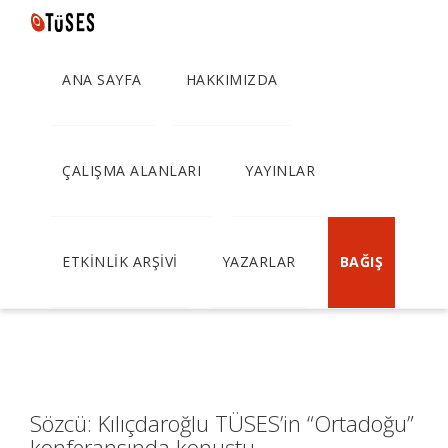
ANA SAYFA
HAKKIMIZDA
Sözcü: Kılıçdaroğlu
TÜSES’in “Ortadoğu”
ÇALIŞMA ALANLARI
YAYINLAR
konferansında konuştu
ETKİNLİK ARŞİVİ
YAZARLAR
BAĞIŞ
Sözcü: Kılıçdaroğlu TÜSES’in “Ortadoğu”
konferansında konuştu