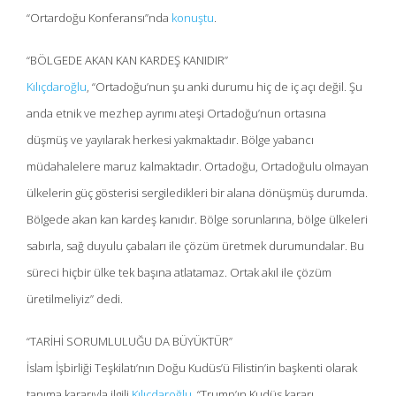
“Ortardoğu Konferansı”nda
konuştu
.
“BÖLGEDE AKAN KAN KARDEŞ KANIDIR”
Kılıçdaroğlu
, “Ortadoğu’nun şu anki durumu hiç de iç açı değil. Şu
anda etnik ve mezhep ayrımı ateşi Ortadoğu’nun ortasına
düşmüş ve yayılarak herkesi yakmaktadır. Bölge yabancı
müdahalelere maruz kalmaktadır. Ortadoğu, Ortadoğulu olmayan
ülkelerin güç gösterisi sergiledikleri bir alana dönüşmüş durumda.
Bölgede akan kan kardeş kanıdır. Bölge sorunlarına, bölge ülkeleri
sabırla, sağ duyulu çabaları ile çözüm üretmek durumundalar. Bu
süreci hiçbir ülke tek başına atlatamaz. Ortak akıl ile çözüm
üretilmeliyiz” dedi.
“TARİHİ SORUMLULUĞU DA BÜYÜKTÜR”
İslam İşbirliği Teşkilatı’nın Doğu Kudüs’ü Filistin’in başkenti olarak
tanıma kararıyla ilgili
Kılıçdaroğlu
, “Trump’ın Kudüs kararı