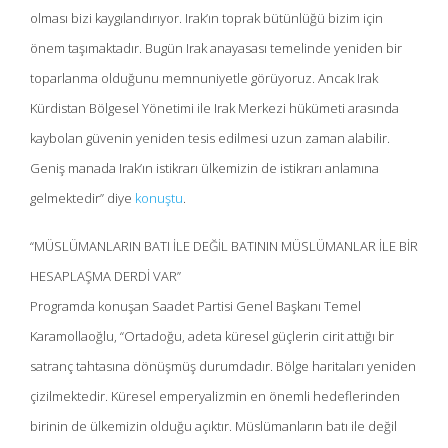
olması bizi kaygılandırıyor. Irak’ın toprak bütünlüğü bizim için
önem taşımaktadır. Bugün Irak anayasası temelinde yeniden bir
toparlanma olduğunu memnuniyetle görüyoruz. Ancak Irak
Kürdistan Bölgesel Yönetimi ile Irak Merkezi hükümeti arasında
kaybolan güvenin yeniden tesis edilmesi uzun zaman alabilir.
Geniş manada Irak’ın istikrarı ülkemizin de istikrarı anlamına
gelmektedir” diye
konuştu
.
“MÜSLÜMANLARIN BATI İLE DEĞİL BATININ MÜSLÜMANLAR İLE BİR
HESAPLAŞMA DERDİ VAR”
Programda konuşan Saadet Partisi Genel Başkanı Temel
Karamollaoğlu, “Ortadoğu, adeta küresel güçlerin cirit attığı bir
satranç tahtasına dönüşmüş durumdadır. Bölge haritaları yeniden
çizilmektedir. Küresel emperyalizmin en önemli hedeflerinden
birinin de ülkemizin olduğu açıktır. Müslümanların batı ile değil