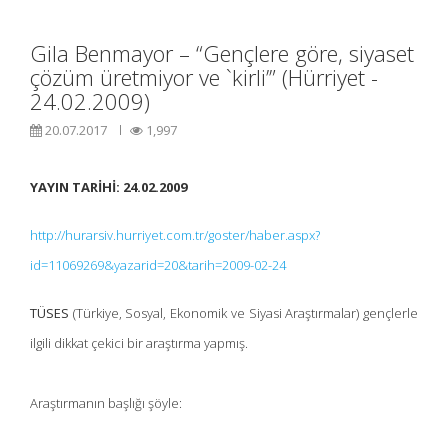
Gila Benmayor – “Gençlere göre, siyaset
çözüm üretmiyor ve `kirli’” (Hürriyet -
24.02.2009)
20.07.2017
1,997
YAYIN TARİHİ: 24.02.2009
http://hurarsiv.hurriyet.com.tr/goster/haber.aspx?
id=11069269&yazarid=20&tarih=2009-02-24
TÜSES
(Türkiye, Sosyal, Ekonomik ve Siyasi Araştırmalar) gençlerle
ilgili dikkat çekici bir araştırma yapmış.
Araştırmanın başlığı şöyle: