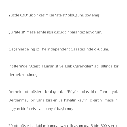
Yüzde 0.93'lük bir kesim ise "ateist" olduğunu söylemiş.
Şu "ateist" meselesiyle ilgili küçük bir parantez açıyorum.
Geçenlerde İngiliz The Independent Gazetesi'nde okudum.
İngiltere'de "Ateist, Hümanist ve Laik Öğrenciler" adı altında bir
dernek kurulmuş.
Dernek otobüsler kiralayarak "Büyük olasılıkla Tanrı yok.
Dertlenmeyi bir yana bırakın ve hayatın keyfini çıkartın" mesajını
taşıyan bir "ateist kampanya" başlatmış.
30 otobüsle başlatılan kampanyaya ilk aşamada 5 bin 500 sterlin