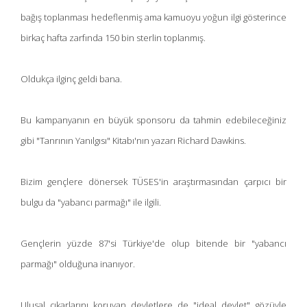
bağış toplanması hedeflenmiş ama kamuoyu yoğun ilgi gösterince
birkaç hafta zarfında 150 bin sterlin toplanmış.
Oldukça ilginç geldi bana.
Bu kampanyanın en büyük sponsoru da tahmin edebileceğiniz
gibi "Tanrının Yanılgısı" Kitabı'nın yazarı Richard Dawkins.
Bizim gençlere dönersek TÜSES'in araştırmasından çarpıcı bir
bulgu da "yabancı parmağı" ile ilgili.
Gençlerin yüzde 87'si Türkiye'de olup bitende bir "yabancı
parmağı" olduğuna inanıyor.
Ulusal çıkarlarını koruyan devletlere de "ideal devlet" gözüyle