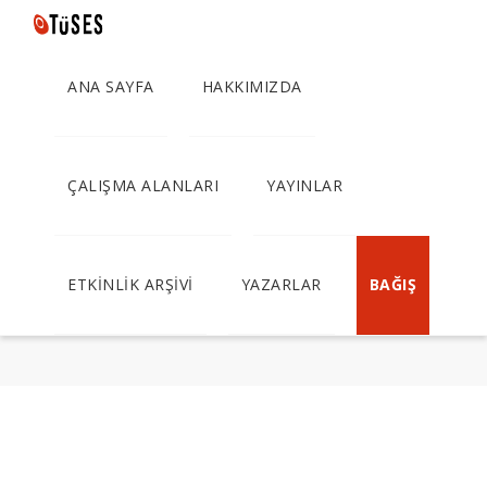
ANA SAYFA
HAKKIMIZDA
Gila Benmayor –
“Gençlere göre, siyaset
ÇALIŞMA ALANLARI
YAYINLAR
çözüm üretmiyor ve
`kirli’” (Hürriyet -
24.02.2009)
ETKİNLİK ARŞİVİ
YAZARLAR
BAĞIŞ